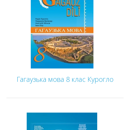
ГДЗ
Статті
Зв'язок
Політика
Гагаузька мова 8 клас Курогло