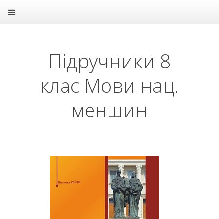
Головна
Підручники
1 клас
Підручники 8
2 клас
3 клас
клас Мови нац.
4 клас
5 клас
6 клас
меншин
7 клас
8 клас
Алгебра
Англійська мова
Біологія
Всесвітня історія
Географія
Геометрія
Громадянська освіта
Зарубіжна література