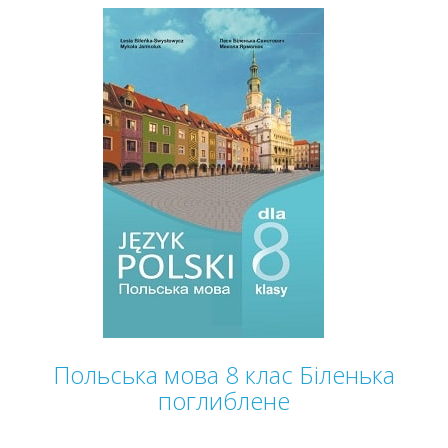
Польська мова 8 клас Біленька
поглиблене