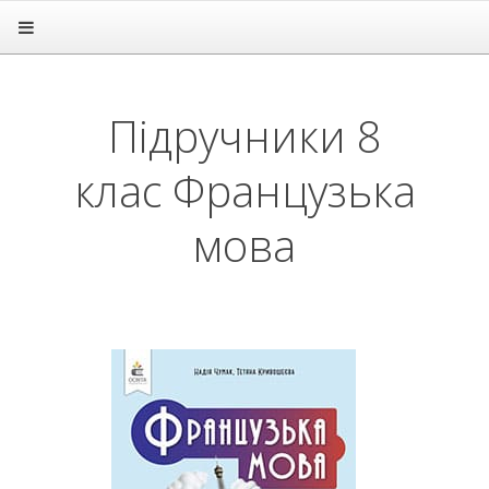
Головна
Підручники
1 клас
Підручники 8
2 клас
3 клас
клас Французька
4 клас
5 клас
6 клас
мова
7 клас
8 клас
Алгебра
Англійська мова
Біологія
Всесвітня історія
Географія
Геометрія
Громадянська освіта
Зарубіжна література