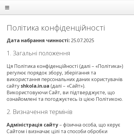
Головна
Підручники
Політика конфіденційності
ГДЗ
Статті
Дата набрання чинності:
25.07.2025
Зв'язок
1. Загальні положення
Політика
Ця Політика конфіденційності (далі – «Політика»)
регулює порядок збору, зберігання та
використання персональних даних користувачів
сайту
shkola.in.ua
(далі – «Сайт»).
Використовуючи Сайт, ви підтверджуєте, що
ознайомлені та погоджуєтесь із цією Політикою.
2. Визначення термінів
Адміністрація сайту
– фізична особа, що керує
Сайтом і визначає цілі та способи обробки