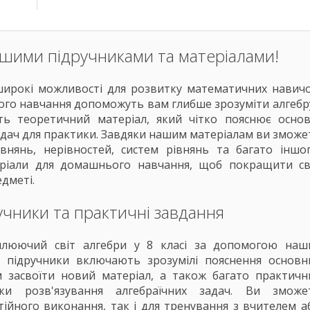
нашими підручниками та матеріалами!
 широкі можливості для розвитку математичних навичо
ого навчання допоможуть вам глибше зрозуміти алгебру
ть теоретичний матеріал, який чітко пояснює основ
задач для практики. Завдяки нашим матеріалам ви зможе
івнянь, нерівностей, систем рівнянь та багато іншог
еріали для домашнього навчання, щоб покращити св
едметі.
учники та практичні завдання
плюючий світ алгебри у 8 класі за допомогою наш
і підручники включають зрозумілі пояснення основн
 засвоїти новий матеріал, а також багато практичн
и розв'язування алгебраїчних задач. Ви зможе
тійного виконання, так і для тренування з вчителем а