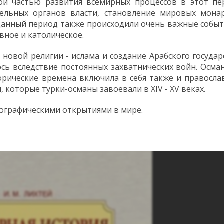
ой частью развития всемирных процессов в этот пе
ельных органов власти, становление мировых монар
данный период также происходили очень важные событ
вное и католическое.
овой религии - ислама и создание Арабского государ
сь вследствие постоянных захватнических войн. Осма
торические времена включила в себя также и правосл
которые турки-османы завоевали в XIV - XV веках.
еографическими открытиями в мире.