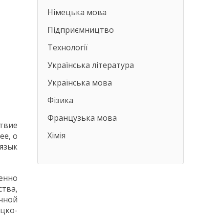
Німецька мова
Підприємництво
Технології
Українська література
Українська мова
Фізика
Французька мова
твие
Хімія
ее, о
 язык
енно
ства,
чной
ицко-