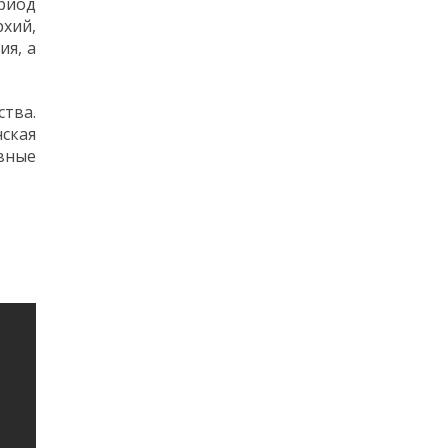
риод
хий,
ия, а
ства.
нская
авные