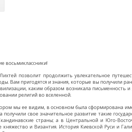
ие восьмиклассники!
 Лихтей позволит продолжить увлекательное путешес
ы. Вам пригодятся и знания, которые вы получили ран
ивилизации, каким образом возникала письменность и
овании религий во вселенной.
тором мы ее видим, в основном была сформирована им
а получили свое значительное развитие такие государ
Скандинавские страны; а в Центральной и Юго-Восто
е княжество и Византия. История Киевской Руси и Гал