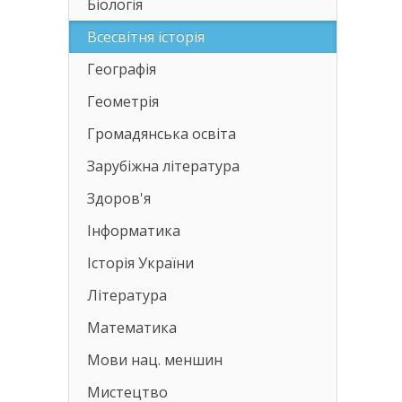
Біологія
Всесвітня історія
Географія
Геометрія
Громадянська освіта
Зарубіжна література
Здоров'я
Інформатика
Історія України
Література
Математика
Мови нац. меншин
Мистецтво