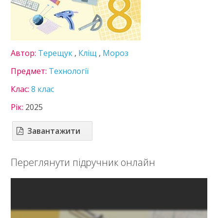
Здоров'я
Інформатика
Історія України
Література
Автор:
Терещук
,
Кліщ
,
Мороз
Математика
Мови нац. меншин
Предмет:
Технології
Мистецтво
Клас:
8 клас
Німецька мова
Підприємництво
Рік:
2025
Технології
Українська література
Завантажити
Українська мова
Фізика
Переглянути підручник онлайн
Французька мова
Хімія
9 клас
10 клас
11 клас