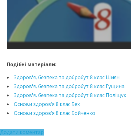
https://e.issuu.com/embed.html?
d=_8_202_3437384aa34ead&pageLayout=singlePage&u=
Подібні матеріали:
Здоров'я, безпека та добробут 8 клас Шиян
Здоров'я, безпека та добробут 8 клас Гущина
Здоров'я, безпека та добробут 8 клас Поліщук
Основи здоров’я 8 клас Бех
Основи здоров’я 8 клас Бойченко
Додати коментар