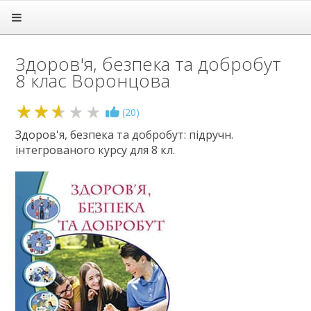
Головна
Підручники
Здоров'я, безпека та добробут
1 клас
8 клас Воронцова
2 клас
3 клас
4 клас
2.6
(
20
)
5 клас
Здоров'я, безпека та добробут: підручн.
6 клас
інтегрованого курсу для 8 кл.
7 клас
8 клас
Алгебра
Англійська мова
Біологія
Всесвітня історія
Географія
Геометрія
Громадянська освіта
Зарубіжна література