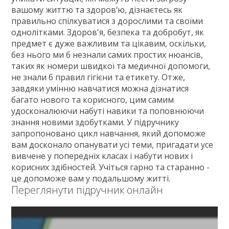
ГДЗ
вашому життю та здоров‘ю, дізнаєтесь як
правильно спілкуватися з дорослими та своїми
Статті
однолітками. Здоров'я, безпека та добробут, як
предмет є дуже важливим та цікавим, оскільки,
Зв'язок
без нього ми б незнали самих простих нюансів,
Політика
таких як номери швидкої та медичної допомоги,
не знали б правил гігієни та етикету. Отже,
завдяки умінню навчатися можна дізнатися
багато нового та корисного, цим самим
удосконалюючи набуті навики та поповнюючи
знання новими здобутками. У підручнику
запропоновано цикл навчання, який допоможе
вам досконало опанувати усі теми, пригадати усе
вивчене у попередніх класах і набути нових і
корисних здібностей. Учіться гарно та старанно -
це допоможе вам у подальшому житті.
Переглянути підручник онлайн