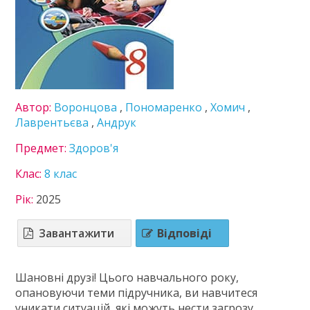
Здоров'я
Інформатика
Історія України
Література
Математика
Мови нац. меншин
Автор:
Воронцова
,
Пономаренко
,
Хомич
,
Мистецтво
Лаврентьєва
,
Андрук
Німецька мова
Предмет:
Здоров'я
Підприємництво
Технології
Клас:
8 клас
Українська література
Українська мова
Рік:
2025
Фізика
Французька мова
Завантажити
Відповіді
Хімія
9 клас
Шановні друзі! Цього навчального року,
10 клас
опановуючи теми підручника, ви навчитеся
11 клас
уникати ситуацій, які можуть нести загрозу