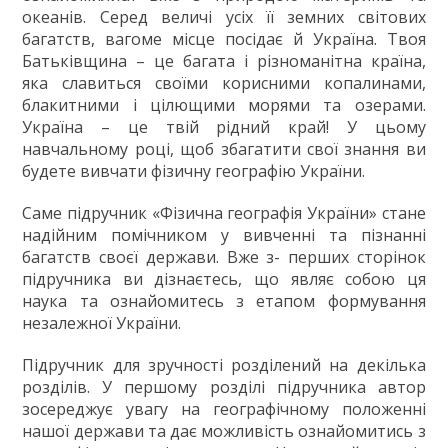
океанів. Серед величі усіх її земних світових
ГДЗ
багатств, вагоме місце посідає й Україна. Твоя
Статті
Батьківщина – це багата і різноманітна країна,
яка славиться своїми корисними копалинами,
Зв'язок
блакитними і цілющими морями та озерами.
Політика
Україна – це твій рідний край! У цьому
навчальному році, щоб збагатити свої знання ви
будете вивчати фізичну географію України.
Саме підручник «Фізична географія України» стане
надійним помічником у вивченні та пізнанні
багатств своєї держави. Вже з- перших сторінок
підручника ви дізнаєтесь, що являє собою ця
наука та ознайомитесь з етапом формування
незалежної України.
Підручник для зручності розділений на декілька
розділів. У першому розділі підручника автор
зосереджує увагу на географічному положенні
нашої держави та дає можливість ознайомитись з