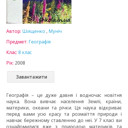
Здоров'я
Інформатика
Історія України
Література
Автор:
Шищенко
,
Муніч
Математика
Мови нац. меншин
Предмет:
Географія
Мистецтво
Клас:
8 клас
Німецька мова
Підприємництво
Рік:
2008
Технології
Українська література
Завантажити
Українська мова
Фізика
Географія – це дуже давня і водночас новітня
Французька мова
наука. Вона вивчає населення Землі, країни,
Хімія
материки, океани та річки. Ця наука відкриває
9 клас
перед вами усю красу та розмаїття природи і
10 клас
навчає бережному ставленню до неї. У 7 класі ви
11 клас
ознайомилися вже з природою материків та