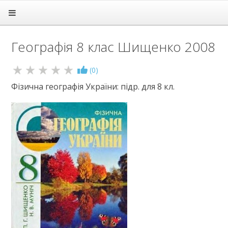
Головна
Підручники
Географія 8 клас Шищенко 2008
1 клас
2 клас
3 клас
(
0
)
4 клас
Фізична географія України: підр. для 8 кл.
5 клас
6 клас
7 клас
8 клас
Алгебра
Англійська мова
Біологія
Всесвітня історія
Географія
Геометрія
Громадянська освіта
Зарубіжна література