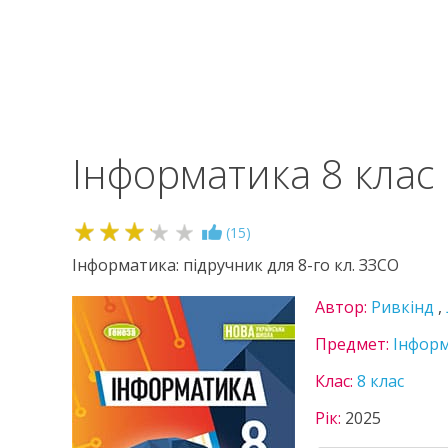
Інформатика 8 клас
3.2
(
15
)
Інформатика: підручник для 8-го кл. ЗЗСО
Автор:
Ривкінд
,
Предмет:
Інфор
Клас:
8 клас
Рік:
2025