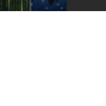
136721b94a2&pageLayout=singlePage&u=kreidaros
-klas-ryvkind-2021&pageLayout=singlePage&u=kreidaros