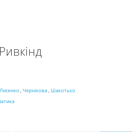
 Ривкінд
Лисенко
,
Чернікова
,
Шакотько
матика