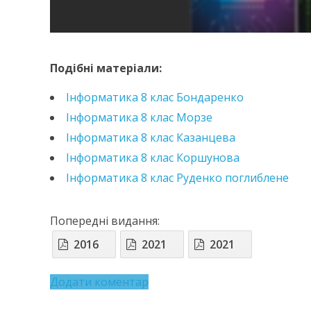
https://e.issuu.com/embed.html?d=_8_2025_d67
https://e.issuu.com/embed.html?d=informatyka-8
Подібні матеріали:
Інформатика 8 клас Бондаренко
Інформатика 8 клас Морзе
Інформатика 8 клас Казанцева
Інформатика 8 клас Коршунова
Інформатика 8 клас Руденко поглиблене
Попередні видання:
2016
2021
2021
Додати коментар