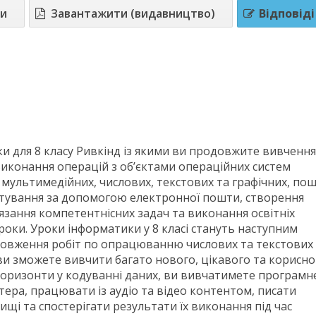
ти
Завантажити (видавництво)
Відповіді
и для 8 класу Ривкінд із якими ви продовжите вивчення
Виконання операцій з об’єктами операційних систем
 мультимедійних, числових, текстових та графічних, по
истування за допомогою електронної пошти, створення
’язання компетентнісних задач та виконання освітніх
роки. Уроки інформатики у 8 класі стануть наступним
родовження робіт по опрацюванню числових та текстових
ви зможете вивчити багато нового, цікавого та корисно
горизонти у кодуванні даних, ви вивчатимете програмн
ера, працювати із аудіо та відео контентом, писати
щі та спостерігати результати їх виконання під час