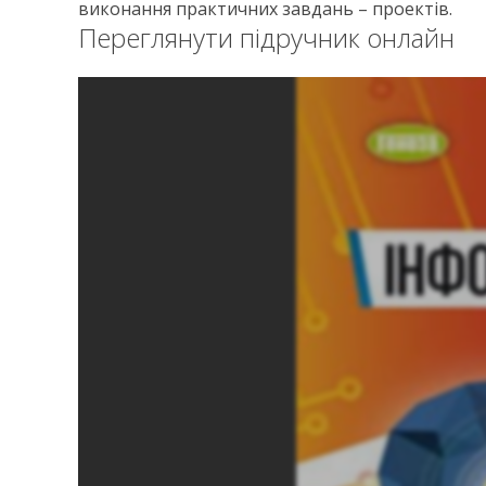
виконання практичних завдань – проектів.
Переглянути підручник онлайн