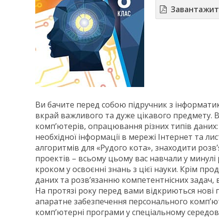
Завантажи
Ви бачите перед собою підручник з інформатик
вкрай важливого та дуже цікавого предмету. 
комп’ютерів, опрацювання різних типів даних:
необхідної інформації в мережі Інтернет та л
алгоритмів для «Рудого кота», знаходити розв
проектів – всьому цьому вас навчали у минулі 
кроком у освоєнні знань з цієї науки. Крім п
даних та розв’язанню компетентнісних задач, 
На протязі року перед вами відкриються нові 
апаратне забезпечення персонального комп’ют
комп’ютерні програми у спеціальному середови