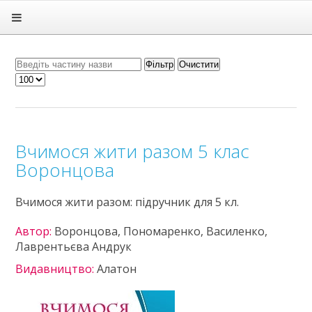
Головна
Підручники
ГДЗ
Фільтр
Очистити
Статті
Зв'язок
Політика
Вчимося жити разом 5 клас
Воронцова
Вчимося жити разом: підручник для 5 кл.
Автор:
Воронцова, Пономаренко, Василенко,
Лаврентьєва Андрук
Видавництво:
Алатон