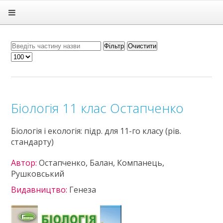
Головна
Підручники
ГДЗ
Фільтр
Очистити
Статті
Зв'язок
Політика
Біологія 11 клас Остапченко
Біологія і екологія: підр. для 11-го класу (рів.
стандарту)
Автор:
Остапченко, Балан, Компанець,
Рушковський
Видавництво:
Генеза