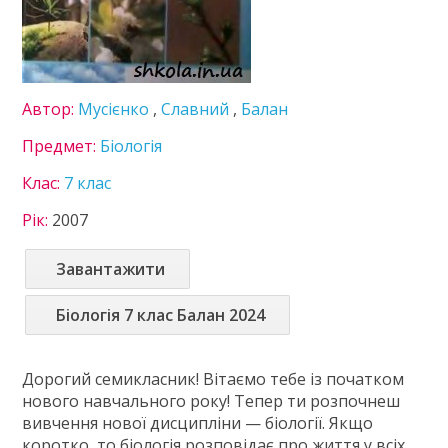
Інформатика
Іспанська мова
Історія України
Література
Автор:
Мусієнко
,
Славний
,
Балан
Математика
Мистецтво
Предмет:
Біологія
Мови нац. меншин
Клас:
7 клас
Німецька мова
Технології
Рік:
2007
Українська література
Українська мова
Завантажити
Фізика
Французька мова
Біологія 7 клас Балан 2024
Хімія
8 клас
Дорогий семикласник! Вітаємо тебе із початком
9 клас
нового навчального року! Тепер ти розпочнеш
10 клас
вивчення нової дисципліни — біології. Якщо
11 клас
коротко, то біологія розповідає про життя у всіх