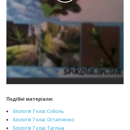
https://e.issuu.com/embed.html?d=biologija-7-klas-
musijenko&pageLayout=singlePage&u=kreidaros
Подібні матеріали:
Біологія 7 клас Соболь
Біологія 7 клас Остапченко
Біологія 7 клас Тагліна