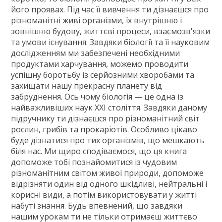
ГДЗ
його проявах. Під час її вивчення ти дізнаєшся про
різноманітні живі організми, їх внутрішню і
Статті
зовнішню будову, життєві процеси, взаємозв'язки
та умови існування. Завдяки біології та її науковим
Зв'язок
дослідженням ми забезпечені необхідними
Політика
продуктами харчування, можемо проводити
успішну боротьбу із серйозними хворобами та
захищати нашу прекрасну планету від
забруднення. Ось чому біологія — це одна із
найважливіших наук ХХІ століття. Завдяки даному
підручнику ти дізнаєшся про різноманітний світ
рослин, грибів та прокаріотів. Особливо цікаво
буде дізнатися про тих організмів, що мешкають
біля нас. Ми щиро сподіваємося, що ця книга
допоможе тобі познайомитися із чудовим
різноманітним світом живої природи, допоможе
відрізняти один від одного шкідливі, нейтральні і
корисні види, а потім використовувати у житті
набуті знання. Будь впевнений, що завдяки
нашим урокам ти не тільки отримаєш життєво