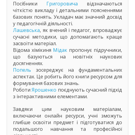
Посібники
Григоровича
відзначаються
чіткістю викладу і детальними поясненнями
базових понять. Укладач має значний досвід
у педагогічній діяльності.
Лашевська
, як вчений і педагог, впроваджує
сучасні методики, що допомагають краще
засвоїти матеріал.
Відома хімікиня
Мідак
пропонує підручники,
що базуються на новітніх наукових
досягненнях.
Попель
зосереджує на фундаментальних
аспектах. Це робить його книги ресурсом для
формування базових знань.
Роботи
Ярошенко
поєднують сучасний підхід
з інтерактивними елементами.
Завдяки цим науковим матеріалам,
включаючи онлайн ресурси, учні зможуть
глибше освоїти предмет і підготуватися до
подальшого навчання та професійної