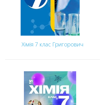
Інформатика
Іспанська мова
Історія України
Література
Математика
Мистецтво
Мови нац. меншин
Хімія 7 клас Григорович
Німецька мова
Технології
Українська література
Українська мова
Фізика
Французька мова
Хімія
8 клас
9 клас
10 клас
11 клас