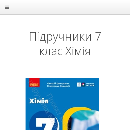
Головна
Підручники
1 клас
Підручники 7
2 клас
3 клас
клас Хімія
4 клас
5 клас
6 клас
7 клас
Алгебра
Англійська мова
Біологія
Всесвітня історія
Географія
Геометрія
Громадянська освіта
Зарубіжна література
Здоров'я