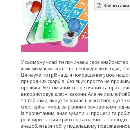
Завантажи
У сьомому класі ти починаєш своє знайомство
хімії ми маємо життєво необхідні ліки, одяг, п
Ця наука потрібна для покращення умов нашог
природних скарбів, без яких просто не прожив
проживе без хімічних теоретичних та практичн
використовує власні закони. Але не хвилюйся! 
та тайнами, якщо ти бажаєш дізнатися, що так
спостерігатимеш за різними речовинами під ча
із прочитаним, аналізувати ці процеси та робит
розширить твій кругозір та навчить проводити
знадобляться тобі у подальшому повсякденном