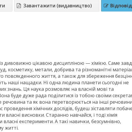
ти
Завантажити (видавництво)
Відповід
 із дивовижно цікавою дисципліною — хімією. Саме зав
осуд, косметику, метали, добрива та різноманітні матеріа
о повсякденного життя, а також для збереження безцін
уть наші нащадки. Ні одна людина планети сьогодні не
их знань. Ця наука розмовляє на власній мові та
Вона буде дуже рада поділитися із тобою своїми секрет
е речовина та як вона перетворюється на інші речовини
с проведення хімічних дослідів, будеш зіставляти побач
и власні висновки. Старанно навчайся, і тоді хімія
 власні експерименти. А такі навички, безсумнівно,
у житті.