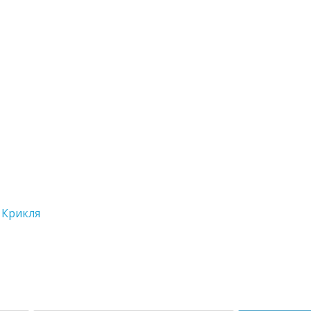
,
Крикля