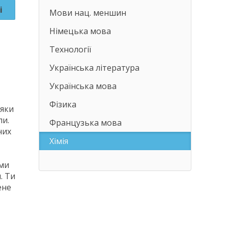
і
Мови нац. меншин
Німецька мова
Технології
Українська література
Українська мова
Фізика
дяки
ли.
Французька мова
них
Хімія
ами
. Ти
ене