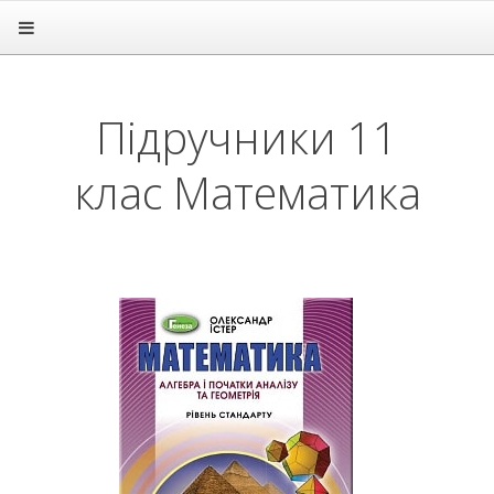
Головна
Підручники
1 клас
Підручники 11
2 клас
3 клас
клас Математика
4 клас
5 клас
6 клас
7 клас
8 клас
9 клас
10 клас
11 клас
Алгебра
Англійська мова
Астрономія
Біологія
Всесвітня історія