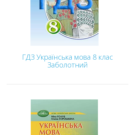
Зарубіжна література
Здоров’я
Інформатика
Історія України
Математика
Німецька мова
Українська література
Українська мова
ГДЗ Українська мова 8 клас
Фізика
Заболотний
Хімія
9 клас
10 клас
11 клас
Статті
Зв'язок
Політика