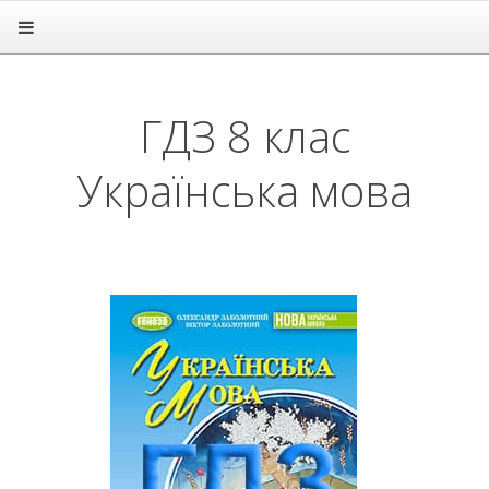
Головна
Підручники
ГДЗ
ГДЗ 8 клас
1 клас
2 клас
Українська мова
3 клас
4 клас
5 клас
6 клас
7 клас
8 клас
Алгебра
Англійська мова
Біологія
Всесвітня історія
Географія
Геометрія