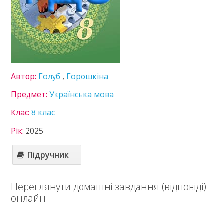
Зарубіжна література
Здоров’я
Інформатика
Історія України
Математика
Німецька мова
Українська література
Автор:
Голуб
,
Горошкіна
Українська мова
Предмет:
Українська мова
Фізика
Хімія
Клас:
8 клас
9 клас
Рік:
2025
10 клас
11 клас
Підручник
Статті
Зв'язок
Переглянути домашні завдання (відповіді)
онлайн
Політика