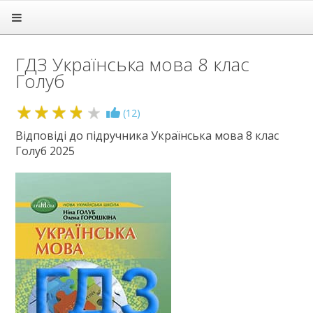
Головна
Підручники
ГДЗ Українська мова 8 клас
ГДЗ
Голуб
1 клас
2 клас
3.8
(
12
)
3 клас
4 клас
Відповіді до підручника Українська мова 8 клас
Голуб 2025
5 клас
6 клас
7 клас
8 клас
Алгебра
Англійська мова
Біологія
Всесвітня історія
Географія
Геометрія