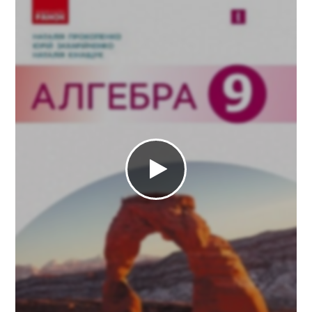
10 клас
11 клас
ГДЗ
Статті
Зв'язок
Політика