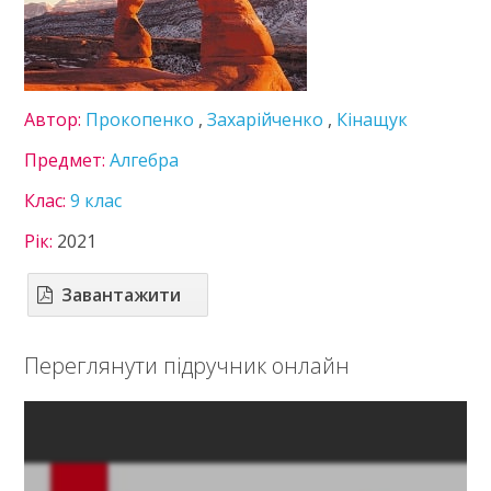
Зарубіжна література
Здоров'я
Інформатика
Іспанська мова
Автор:
Прокопенко
,
Захарійченко
,
Кінащук
Історія України
Література
Предмет:
Алгебра
Математика
Клас:
9 клас
Мови нац. меншин
Мистецтво
Рік:
2021
Німецька мова
Підприємництво
Завантажити
Правознавство
Технології
Переглянути підручник онлайн
Українська література
Українська мова
Фізика
Французька мова
Хімія