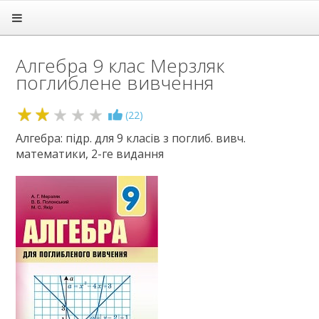
Головна
Підручники
Алгебра 9 клас Мерзляк
1 клас
поглиблене вивчення
2 клас
3 клас
4 клас
2.1
(
22
)
5 клас
Алгебра: підр. для 9 класів з поглиб. вивч.
6 клас
математики, 2-ге видання
7 клас
8 клас
9 клас
Алгебра
Англійська мова
Біологія
Всесвітня історія
Географія
Геометрія
Громадянська освіта