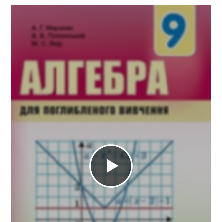
10 клас
11 клас
ГДЗ
Статті
Зв'язок
Політика