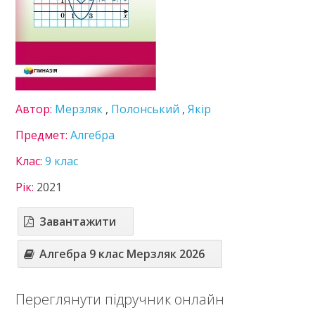
Зарубіжна література
Здоров'я
Інформатика
Іспанська мова
Історія України
Література
Автор:
Мерзляк
,
Полонський
,
Якір
Математика
Мови нац. меншин
Предмет:
Алгебра
Мистецтво
Клас:
9 клас
Німецька мова
Підприємництво
Рік:
2021
Правознавство
Технології
Завантажити
Українська література
Українська мова
Алгебра 9 клас Мерзляк 2026
Фізика
Французька мова
Переглянути підручник онлайн
Хімія