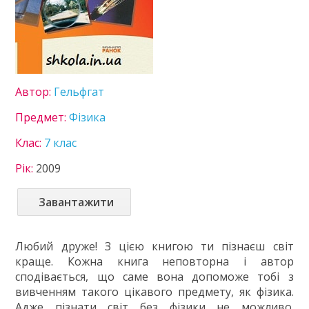
Інформатика
Іспанська мова
Історія України
Література
Математика
Автор:
Гельфгат
Мистецтво
Мови нац. меншин
Предмет:
Фізика
Німецька мова
Клас:
7 клас
Технології
Українська література
Рік:
2009
Українська мова
Фізика
Завантажити
Французька мова
Хімія
Любий друже! З цією книгою ти пізнаєш світ
8 клас
краще. Кожна книга неповторна і автор
9 клас
сподівається, що саме вона допоможе тобі з
10 клас
вивченням такого цікавого предмету, як фізика.
11 клас
Адже пізнати світ без фізики не можливо.