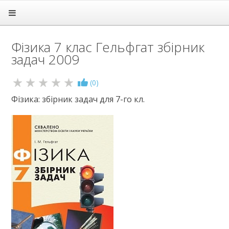
Головна
Підручники
Фізика 7 клас Гельфгат збірник
1 клас
задач 2009
2 клас
3 клас
4 клас
(
0
)
5 клас
Фізика: збірник задач для 7-го кл.
6 клас
7 клас
Алгебра
Англійська мова
Біологія
Всесвітня історія
Географія
Геометрія
Громадянська освіта
Зарубіжна література
Здоров'я