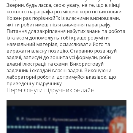
Зверни, будь ласка, свою увагу, на те, що в кінці
ГДЗ
кожного параграфа розміщені короткі висновки.
Статті
Кожен раз порівнюй їх із власними висновками,
які ти робитимеш після вивчення параграфу.
Зв'язок
Питання для закріплення набутих знань та робота
Політика
із класом допоможуть тобі краще розуміти
навчальний матеріал, осмислювати його та
виражати власну позицію. Старанно розв'язуй
задачі, записуй до зошита усі формули, роби
власні ілюстрації та схеми. Використовуй
задачник і складай власні задачі. Виконуючи
лабораторні роботи, дотримуйся вказівок, що
приведені у підручнику.
Переглянути підручник онлайн