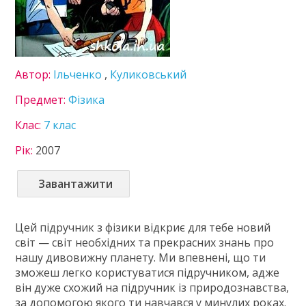
Інформатика
Іспанська мова
Історія України
Література
Автор:
Ільченко
,
Куликовський
Математика
Мистецтво
Предмет:
Фізика
Мови нац. меншин
Клас:
7 клас
Німецька мова
Технології
Рік:
2007
Українська література
Українська мова
Завантажити
Фізика
Французька мова
Цей підручник з фізики відкриє для тебе новий
Хімія
світ — світ необхідних та прекрасних знань про
8 клас
нашу дивовижну планету. Ми впевнені, що ти
9 клас
зможеш легко користуватися підручником, адже
10 клас
він дуже схожий на підручник із природознавства,
11 клас
за допомогою якого ти навчався у минулих роках.