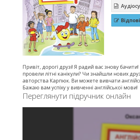
Аудіос
Відпов
Привіт, дорогі друзі! Я радий вас знову бачити! 
провели літні канікули? Чи знайшли нових друз
авторства Карпюк. Ви можете вивчати англійс
Бажаю вам успіху у вивченні англійської мови!
Переглянути підручник онлайн