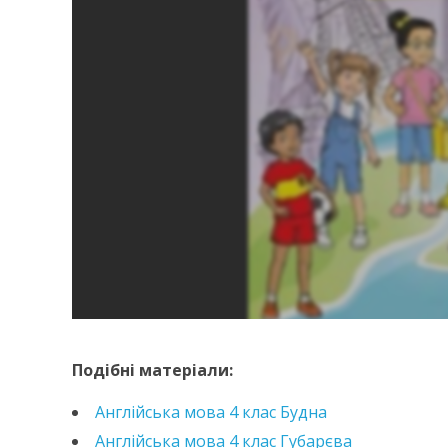
https://drive.google.com/file/d/19XRz4tSU9Z-
d=anhliiska-mova-4-klas-karpiuk-2021&pageLayo
Подібні матеріали:
Англійська мова 4 клас Будна
Англійська мова 4 клас Губарєва