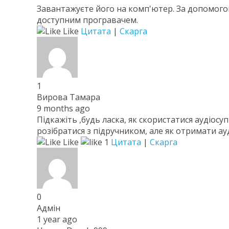
Завантажуєте його на комп'ютер. За допомогою
доступним програвачем.
Like
Цитата
|
Скарга
1
Вирова Тамара
9 months ago
Підкажіть ,будь ласка, як скористатися аудіос
розібратися з підручником, але як отримати ау
Like
1
Цитата
|
Скарга
0
Адмін
1 year ago