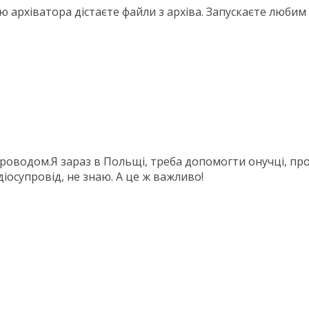
 архіватора дістаєте файли з архіва. Запускаєте любим
упроводом.Я зараз в Польщі, треба допомогти онучці, пр
діосупровід, не знаю. А це ж важливо!