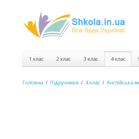
1 клас
2 клас
3 клас
4 клас
Головна
Підручники
4 клас
Англійська м