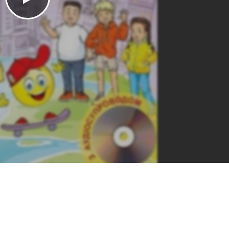
SgSgnhvRpHQAukzMcROSe/preview
https://e.issuu.com/embed.
ut=singlePage&u=kreidaros