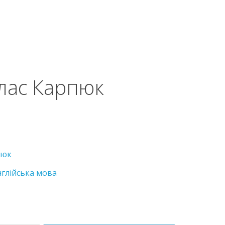
клас Карпюк
пюк
нглійська мова