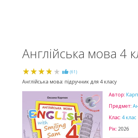
Англійська мова 4 
3.8
(
61
)
Англійська мова: підручник для 4 класу
Автор:
Кар
Предмет:
А
Клас:
4 клас
Рік:
2026