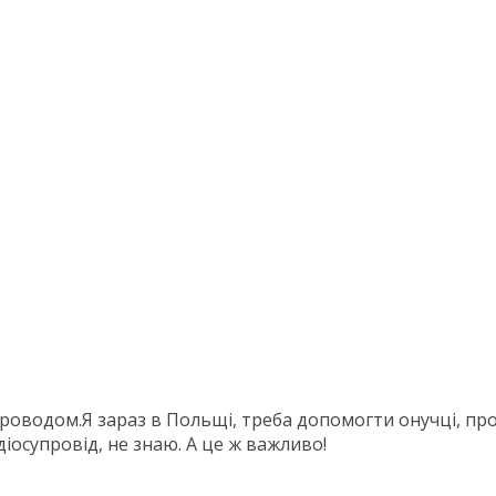
упроводом.Я зараз в Польщі, треба допомогти онучці, пр
діосупровід, не знаю. А це ж важливо!