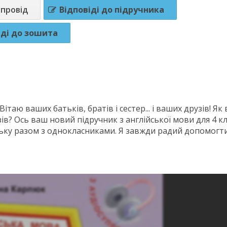
упровід
Відповіді до підручника
іді до зошита
Вітаю ваших батьків, братів і сестер... і ваших друзів! Як 
ів? Ось ваш новий підручник з англійської мови для 4 к
ьку разом з однокласниками. Я завжди радий допомогти