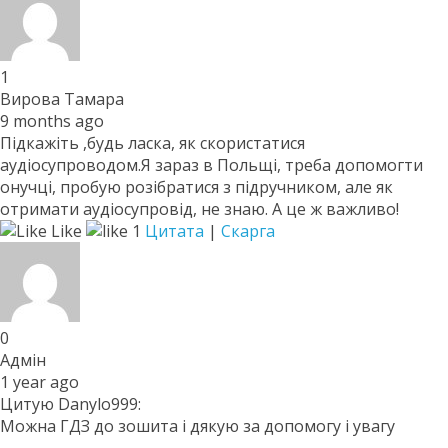
1
Вирова Тамара
9 months ago
Підкажіть ,будь ласка, як скористатися
аудіосупроводом.Я зараз в Польщі, треба допомогти
онучці, пробую розібратися з підручником, але як
отримати аудіосупровід, не знаю. А це ж важливо!
Like
1
Цитата
|
Скарга
0
Адмін
1 year ago
Цитую Danylo999:
Можна ГДЗ до зошита і дякую за допомогу і увагу