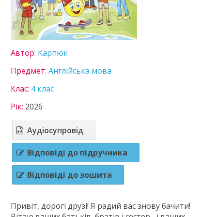
5 клас
6 клас
7 клас
8 клас
Автор:
Карпюк
9 клас
10 клас
Предмет:
Англійська мова
11 клас
Клас:
4 клас
ГДЗ
Рік:
2026
Статті
Аудіосупровід
Зв'язок
Політика
Відповіді до підручника
Відповіді до зошита
Привіт, дорогі друзі! Я радий вас знову бачити!
Вітаю ваших батьків, братів і сестер... і ваших