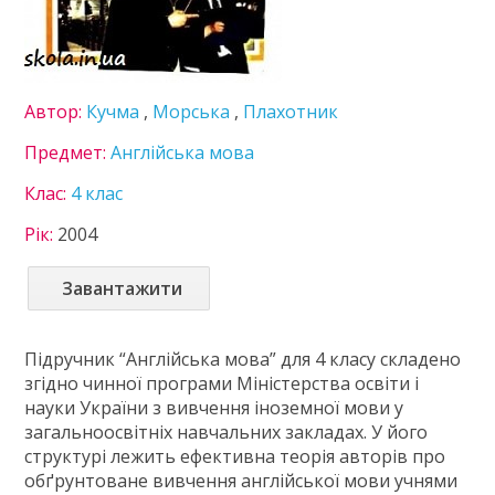
5 клас
6 клас
7 клас
8 клас
Автор:
Кучма
,
Морська
,
Плахотник
9 клас
Предмет:
Англійська мова
10 клас
11 клас
Клас:
4 клас
ГДЗ
Рік:
2004
Статті
Завантажити
Зв'язок
Політика
Підручник “Англійська мова” для 4 класу складено
згідно чинної програми Міністерства освіти і
науки України з вивчення іноземної мови у
загальноосвітніх навчальних закладах. У його
структурі лежить ефективна теорія авторів про
обґрунтоване вивчення англійської мови учнями