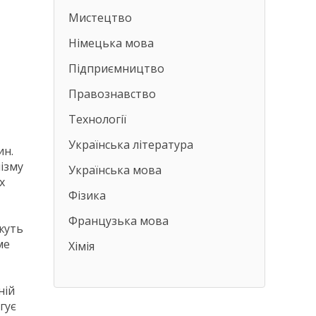
Мистецтво
Німецька мова
Підприємництво
Правознавство
Технології
Українська література
ин.
ізму
Українська мова
х
Фізика
Французька мова
жуть
ме
Хімія
ній
гує