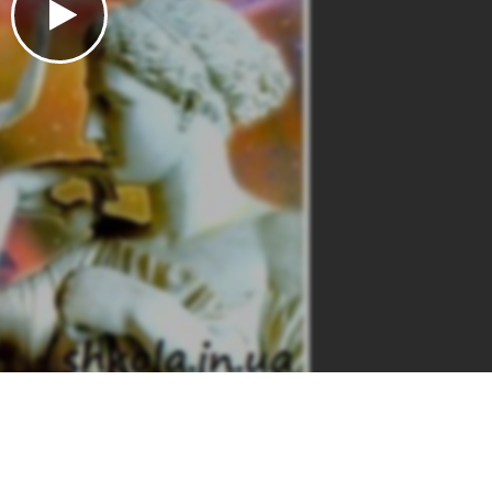
las-matjash&pageLayout=singlePage&u=kreidaros