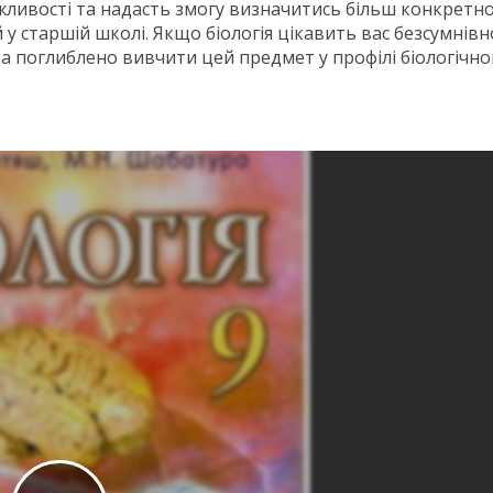
ожливості та надасть змогу визначитись більш конкретно
 старшій школі. Якщо біологія цікавить вас безсумнівн
а поглиблено вивчити цей предмет у профілі біологічно