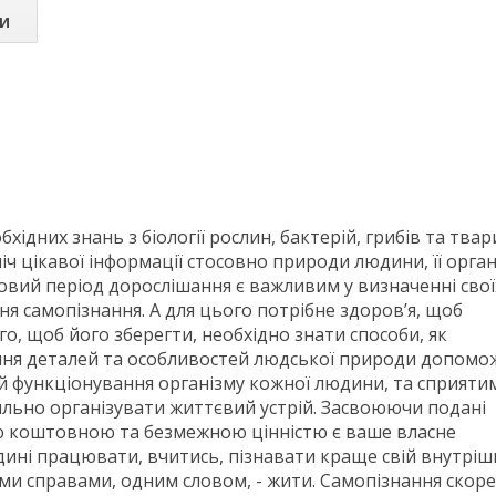
и
хідних знань з біології рослин, бактерій, грибів та твар
ч цікавої інформації стосовно природи людини, її орган
овий період дорослішання є важливим у визначенні свої
ня самопізнання. А для цього потрібне здоров’я, щоб
о, щоб його зберегти, необхідно знати способи, як
ання деталей та особливостей людської природи допомо
 функціонування організму кожної людини, та сприяти
льно організувати життєвий устрій. Засвоюючи подані
ою коштовною та безмежною цінністю є ваше власне
дині працювати, вчитись, пізнавати краще свій внутріш
ми справами, одним словом, - жити. Самопізнання скоре