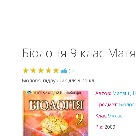
Біологія 9 клас Мат
5
(
1
)
Біологія: підручник для 9-го кл.
Автор:
Матяш
,
Ш
Предмет:
Біологі
Клас:
9 клас
Рік:
2009