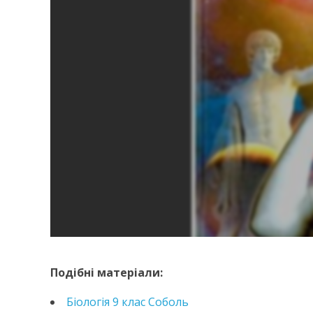
https://e.issuu.com/embed.html?d=biologija-9-k
Подібні матеріали:
Біологія 9 клас Соболь