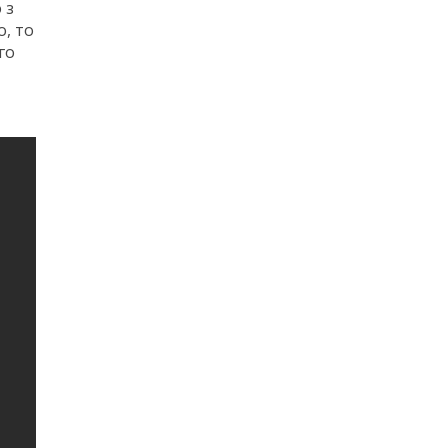
 з
о, то
го