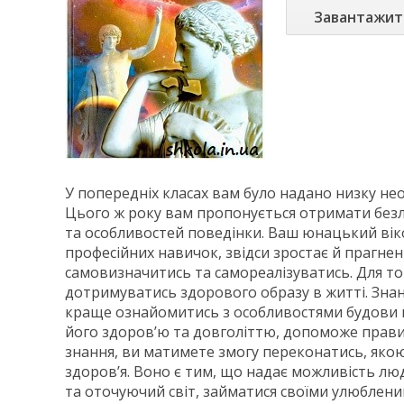
Завантажит
У попередніх класах вам було надано низку необ
Цього ж року вам пропонується отримати безлі
та особливостей поведінки. Ваш юнацький вік
професійних навичок, звідси зростає й прагнен
самовизначитись та самореалізуватись. Для тог
дотримуватись здорового образу в житті. Зн
краще ознайомитись з особливостями будови й
його здоров’ю та довголіттю, допоможе прави
знання, ви матимете змогу переконатись, як
здоров’я. Воно є тим, що надає можливість лю
та оточуючий світ, займатися своїми улюблени