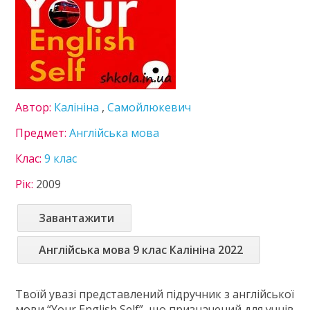
Зарубіжна література
Здоров'я
Інформатика
Іспанська мова
Історія України
Література
Автор:
Калініна
,
Самойлюкевич
Математика
Мови нац. меншин
Предмет:
Англійська мова
Мистецтво
Клас:
9 клас
Німецька мова
Підприємництво
Рік:
2009
Правознавство
Технології
Завантажити
Українська література
Українська мова
Англійська мова 9 клас Калініна 2022
Фізика
Французька мова
Твоїй увазі представлений підручник з англійської
Хімія
мови “Your English Self”, що призначений для учнів