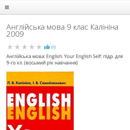
Головна
Підручники
Англійська мова 9 клас Калініна
1 клас
2009
2 клас
3 клас
4 клас
(
0
)
5 клас
Англійська мова: English. Your English Self: підр. для
6 клас
9-го кл. (восьмий рік навчання)
7 клас
8 клас
9 клас
Алгебра
Англійська мова
Біологія
Всесвітня історія
Географія
Геометрія
Громадянська освіта