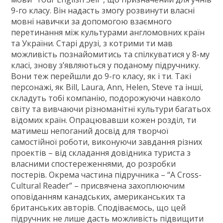
10 клас
9-го класу. Він надасть змогу розвинути власні
11 клас
мовні навички за допомогою взаємного
перетинання між культурами англомовних країн
ГДЗ
та України. Старі друзі, з котрими ти мав
Статті
можливість познайомитись та спілкуватися у 8-му
класі, знову з’являються у поданому підручнику.
Зв'язок
Вони теж перейшли до 9-го класу, як і ти. Такі
Політика
персонажі, як Bill, Laura, Ann, Helen, Steve та інші,
складуть тобі компанію, подорожуючи навколо
світу та вивчаючи різноманітні культури багатьох
відомих країн. Опрацювавши кожен розділ, ти
матимеш непоганий досвід для творчої
самостійної роботи, виконуючи завдання різних
проектів – від складання довідника туриста з
власними спостереженнями, до розробки
постерів. Окрема частина підручника – “A Cross-
Cultural Reader” – присвячена захоплюючим
оповіданням канадських, американських та
британських авторів. Сподіваємось, що цей
підручник не лише дасть можливість підвищити