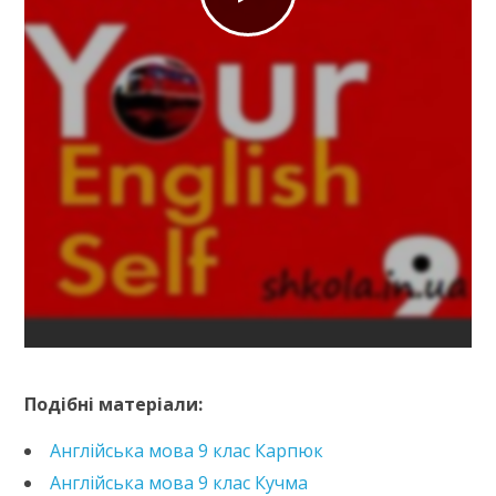
https://e.issuu.com/embed.html?d=anglijska-9-klas-
kalinina&pageLayout=singlePage&u=kreidaros
Подібні матеріали:
Англійська мова 9 клас Карпюк
Англійська мова 9 клас Кучма