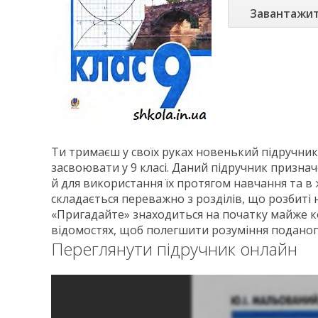
Завантажи
Ти тримаєш у своїх руках новенький підручни
засвоювати у 9 класі. Даний підручник призна
й для використання їх протягом навчання та в 
складається переважно з розділів, що розбиті н
«Пригадайте» знаходиться на початку майже ко
відомостях, щоб полегшити розуміння поданог
Переглянути підручник онлайн