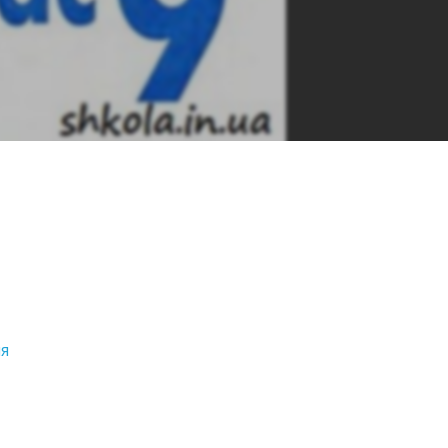
as-malovanyj&pageLayout=singlePage&u=kreidaros
ня