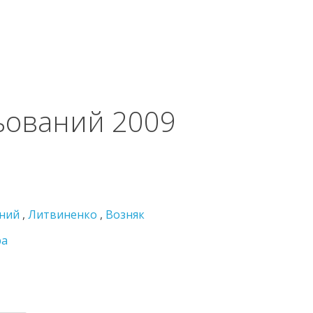
льований 2009
ний
,
Литвиненко
,
Возняк
ра