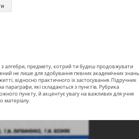
ти
к з алгебри, предмету, котрий ти будеш продовжувати
чений не лише для здобування певних академічних знань
житті, відносно практичного їх застосування. Підручник
а параграфи, які складаються з пунктів. Рубрика
жного пункту, й акцентує увагу на важливих для учня
о матеріалу.