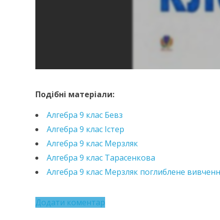
https://e.issuu.com/embed.html?d=algebra-9-kl
Подібні матеріали:
Алгебра 9 клас Бевз
Алгебра 9 клас Істер
Алгебра 9 клас Мерзляк
Алгебра 9 клас Тарасенкова
Алгебра 9 клас Мерзляк поглиблене вивчен
Додати коментар