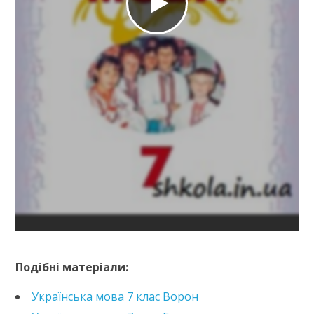
https://e.issuu.com/embed.html?d=ridna-mova-7-klas-
jermolenko&pageLayout=singlePage&u=kreidaros
Подібні матеріали:
Українська мова 7 клас Ворон