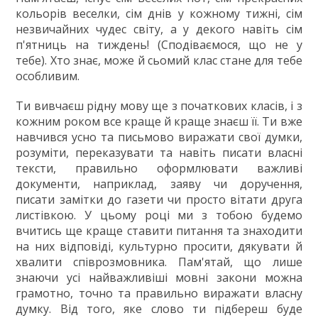
ГДЗ
кольорів веселки, сім днів у кожному тижні, сім
незвичайних чудес світу, а у декого навіть сім
Статті
п'ятниць на тиждень! (Сподіваємося, що не у
тебе). Хто знає, може й сьомий клас стане для тебе
Зв'язок
особливим.
Політика
Ти вивчаєш рідну мову ще з початкових класів, і з
кожним роком все краще й краще знаєш її. Ти вже
навчився усно та письмово виражати свої думки,
розуміти, переказувати та навіть писати власні
тексти, правильно оформлювати важливі
документи, наприклад, заяву чи доручення,
писати замітки до газети чи просто вітати друга
листівкою. У цьому році ми з тобою будемо
вчитись ще краще ставити питання та знаходити
на них відповіді, культурно просити, дякувати й
хвалити співрозмовника. Пам'ятай, що лише
знаючи усі найважливіші мовні закони можна
грамотно, точно та правильно виражати власну
думку. Від того, яке слово ти підбереш буде