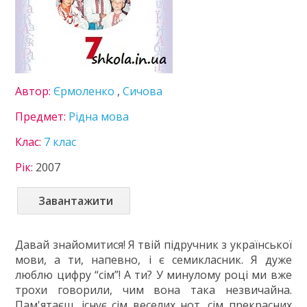
Інформатика
Іспанська мова
Історія України
Література
Математика
Автор:
Єрмоленко
,
Сичова
Мистецтво
Мови нац. меншин
Предмет:
Рідна мова
Німецька мова
Клас:
7 клас
Технології
Українська література
Рік:
2007
Українська мова
Фізика
Завантажити
Французька мова
Хімія
Давай знайомитися! Я твій підручник з української
8 клас
мови, а ти, напевно, і є семикласник. Я дуже
9 клас
люблю цифру “сім”! А ти? У минулому році ми вже
10 клас
трохи говорили, чим вона така незвичайна.
11 клас
Пам'ятаєш, існує сім веселих нот, сім прекрасних