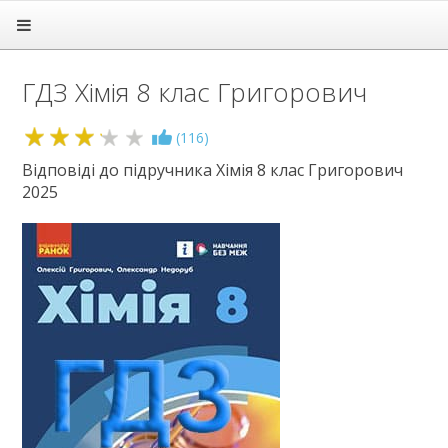
Головна
Підручники
ГДЗ Хімія 8 клас Григорович
ГДЗ
1 клас
3.2
(
116
)
2 клас
3 клас
Відповіді до підручника Хімія 8 клас Григорович
2025
4 клас
5 клас
6 клас
7 клас
8 клас
Алгебра
Англійська мова
Біологія
Всесвітня історія
Географія
Геометрія