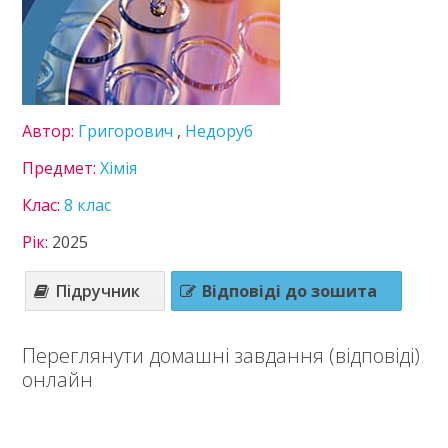
Зарубіжна література
Здоров’я
Інформатика
Історія України
Математика
Німецька мова
Автор:
Григорович
,
Недоруб
Українська література
Предмет:
Хімія
Українська мова
Фізика
Клас:
8 клас
Хімія
Рік:
2025
9 клас
10 клас
Підручник
Відповіді до зошита
11 клас
Статті
Переглянути домашні завдання (відповіді)
Зв'язок
онлайн
Політика