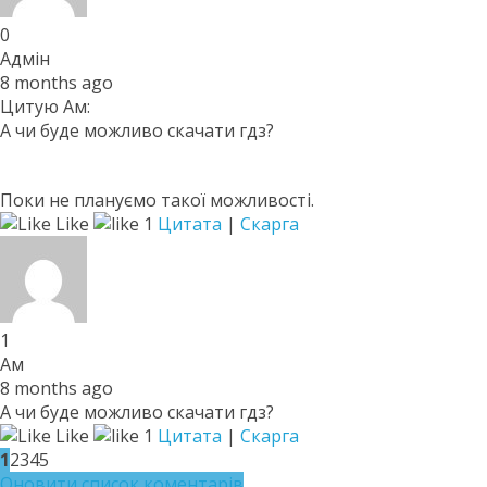
0
Адмін
8 months ago
Цитую Ам:
А чи буде можливо скачати гдз?
Поки не плануємо такої можливості.
Like
1
Цитата
|
Скарга
1
Ам
8 months ago
А чи буде можливо скачати гдз?
Like
1
Цитата
|
Скарга
1
2
3
4
5
Оновити список коментарів