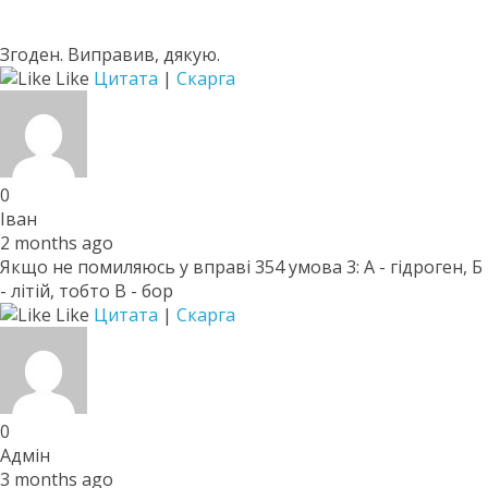
Згоден. Виправив, дякую.
Like
Цитата
|
Скарга
0
Іван
2 months ago
Якщо не помиляюсь у вправі 354 умова 3: А - гідроген, Б
- літій, тобто В - бор
Like
Цитата
|
Скарга
0
Адмін
3 months ago