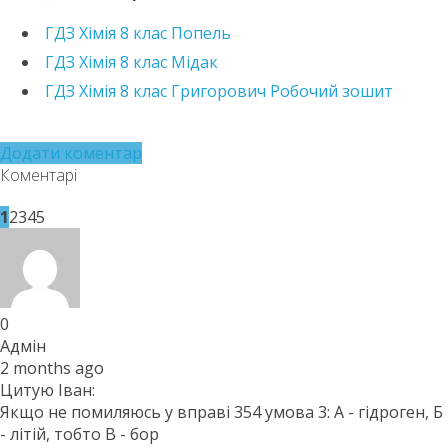
https://e.issuu.com/embed.html?d=hdz-khimiia-8-
ГДЗ Хімія 8 клас Попель
klas-hryhorovych-
2021&pageLayout=singlePage&u=kreidaros
ГДЗ Хімія 8 клас Мідак
ГДЗ Хімія 8 клас Григорович Робочий зошит
Додати коментар
Коментарі
1
2
3
4
5
0
Адмін
2 months ago
Цитую Іван:
Якщо не помиляюсь у вправі 354 умова 3: А - гідроген, Б
- літій, тобто В - бор