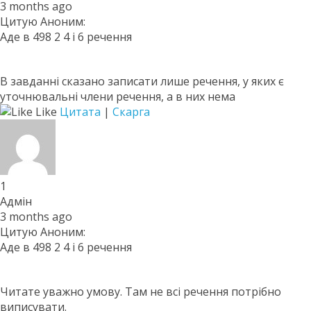
3 months ago
Цитую Аноним:
Аде в 498 2 4 і 6 речення
В завданні сказано записати лише речення, у яких є
уточнювальні члени речення, а в них нема
Like
Цитата
|
Скарга
1
Адмін
3 months ago
Цитую Аноним:
Аде в 498 2 4 і 6 речення
Читате уважно умову. Там не всі речення потрібно
виписувати.