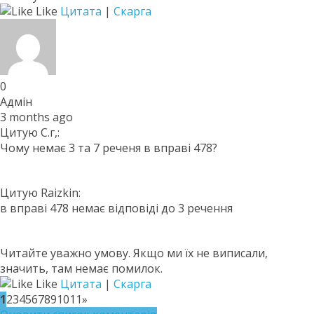
Like
Цитата
|
Скарга
0
Адмін
3 months ago
Цитую С.г,:
Чому немає 3 та 7 реченя в вправі 478?
Цитую Raizkin:
в вправі 478 немає відповіді до 3 речення
Читайте уважно умову. Якщо ми їх не виписали,
значить, там немає помилок.
Like
Цитата
|
Скарга
1
2
3
4
5
6
7
8
9
10
11
»