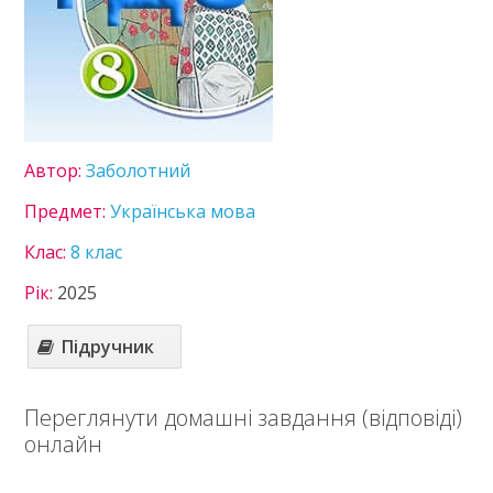
Зарубіжна література
Здоров’я
Інформатика
Історія України
Математика
Німецька мова
Українська література
Автор:
Заболотний
Українська мова
Предмет:
Українська мова
Фізика
Хімія
Клас:
8 клас
9 клас
Рік:
2025
10 клас
11 клас
Підручник
Статті
Зв'язок
Переглянути домашні завдання (відповіді)
онлайн
Політика