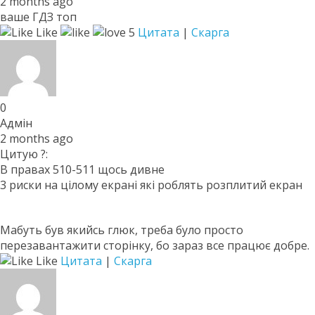
2 months ago
ваше ГДЗ топ
Like
5
Цитата
|
Скарга
0
Адмін
2 months ago
Цитую ?:
В правах 510-511 щось дивне
3 риски на цілому екрані які роблять розплитий екран
Мабуть був якийсь глюк, треба було просто
перезавантажити сторінку, бо зараз все працює добре.
Like
Цитата
|
Скарга