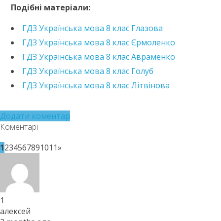
Подібні матеріали:
2016&pageLayout=singlePage&u=kreidaros
https://e.issuu.com/embed.html?d=hdz-ukrainska-
ГДЗ Українська мова 8 клас Глазова
mova-8-klas-zabolotnyi-
2021&pageLayout=singlePage&u=kreidaros
ГДЗ Українська мова 8 клас Єрмоленко
ГДЗ Українська мова 8 клас Авраменко
ГДЗ Українська мова 8 клас Голуб
ГДЗ Українська мова 8 клас Літвінова
Додати коментар
Коментарі
1
2
3
4
5
6
7
8
9
10
11
»
1
алексей