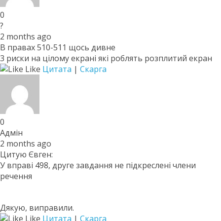
0
?
2 months ago
В правах 510-511 щось дивне
3 риски на цілому екрані які роблять розплитий екран
Like
Цитата
|
Скарга
0
Адмін
2 months ago
Цитую Євген:
У вправі 498, друге завдання не підкреслені члени
речення
Дякую, виправили.
Like
Цитата
|
Скарга