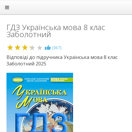
Головна
Підручники
ГДЗ Українська мова 8 клас
ГДЗ
Заболотний
1 клас
2 клас
3.3
(
367
)
3 клас
4 клас
Відповіді до підручника Українська мова 8 клас
Заболотний 2025
5 клас
6 клас
7 клас
8 клас
Алгебра
Англійська мова
Біологія
Всесвітня історія
Географія
Геометрія