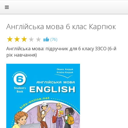
Головна
Підручники
Англійська мова 6 клас Карпюк
1 клас
2 клас
3 клас
3.1
(
76
)
4 клас
Англійська мова: підручник для 6 класу ЗЗСО (6-й
5 клас
рік навчання)
6 клас
Англійська мова
Біологія
Географія
Громадянська освіта
Етика
Зарубіжна література
Здоров'я
Інформатика
Історія
Культура добросусідства