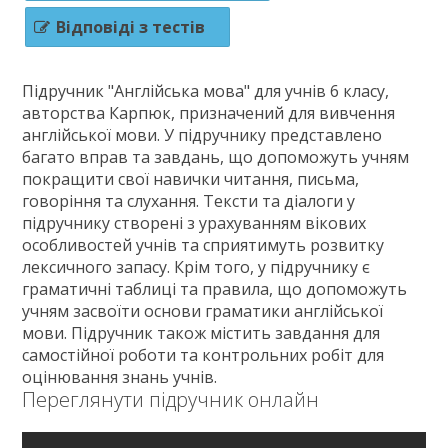
Зв'язок
Відповіді з тестів
Політика
Підручник "Англійська мова" для учнів 6 класу,
авторства Карпюк, призначений для вивчення
англійської мови. У підручнику представлено
багато вправ та завдань, що допоможуть учням
покращити свої навички читання, письма,
говоріння та слухання. Тексти та діалоги у
підручнику створені з урахуванням вікових
особливостей учнів та сприятимуть розвитку
лексичного запасу. Крім того, у підручнику є
граматичні таблиці та правила, що допоможуть
учням засвоїти основи граматики англійської
мови. Підручник також містить завдання для
самостійної роботи та контрольних робіт для
оцінювання знань учнів.
Переглянути підручник онлайн