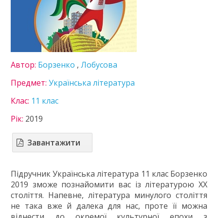
Географія
Геометрія
Економіка
Зарубіжна література
Захист вітчизни
Автор:
Борзенко
,
Лобусова
Інформатика
Іспанська мова
Предмет:
Українська література
Історія України
Клас:
11 клас
Література
Математика
Рік:
2019
Мови нац. меншин
Німецька мова
Завантажити
Правознавство
Українська література
Підручник Українська література 11 клас Борзенко
Українська мова
2019 зможе познайомити вас із літературою ХХ
Фізика
століття. Напевне, література минулого століття
Французька мова
не така вже й далека для нас, проте її можна
Хімія
віднести до окремої культурної епохи з