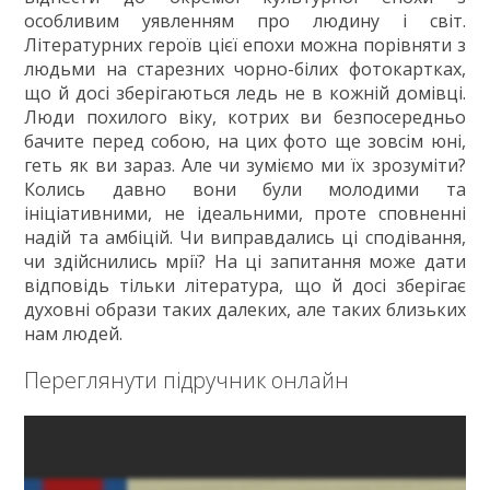
ГДЗ
особливим уявленням про людину і світ.
Літературних героїв цієї епохи можна порівняти з
Статті
людьми на старезних чорно-білих фотокартках,
що й досі зберігаються ледь не в кожній домівці.
Зв'язок
Люди похилого віку, котрих ви безпосередньо
Політика
бачите перед собою, на цих фото ще зовсім юні,
геть як ви зараз. Але чи зуміємо ми їх зрозуміти?
Колись давно вони були молодими та
ініціативними, не ідеальними, проте сповненні
надій та амбіцій. Чи виправдались ці сподівання,
чи здійснились мрії? На ці запитання може дати
відповідь тільки література, що й досі зберігає
духовні образи таких далеких, але таких близьких
нам людей.
Переглянути підручник онлайн