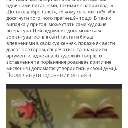
ГДЗ
одвічними питаннями, такими як наприклад : «
Що таке добро і зло?», «У чому сенс життя?», «Як
Статті
досягнути того, чого прагнеш?» тощо. В таких
випадка у пригоді може стати саме художня
Зв'язок
література. Цей підручник допоможе вам
Політика
зорієнтуватися в її світі та стати більш
впевненими в своїх судженнях, покаже як вести
діалог з автором, сперечатись та знаходити
аргументи, адже аналіз художніх творів, їх
зіставлення та порівняння розвиває критичне
мислення і допомагає утвердитись у своїй думці.
Переглянути підручник онлайн