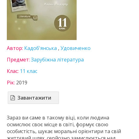
Географія
Геометрія
Економіка
Зарубіжна література
Захист вітчизни
Інформатика
Автор:
Кадоб'янська
,
Удовиченко
Іспанська мова
Історія України
Предмет:
Зарубіжна література
Література
Клас:
11 клас
Математика
Мови нац. меншин
Рік:
2019
Німецька мова
Правознавство
Завантажити
Українська література
Українська мова
Зараз ви саме в такому віці, коли людина
Фізика
осмислює своє місце в світі, формує свою
Французька мова
особистість, шукає моральні орієнтири та свій
Хімія
життєвий шлях, серйозно замислюється над