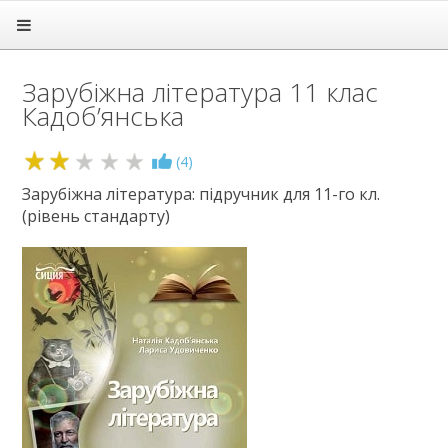
Головна
Підручники
Зарубіжна література 11 клас
1 клас
Кадоб’янська
2 клас
3 клас
4 клас
2.1
(
4
)
5 клас
Зарубіжна література: підручник для 11-го кл.
6 клас
(рівень стандарту)
7 клас
8 клас
9 клас
10 клас
11 клас
Алгебра
Англійська мова
Астрономія
Біологія
Всесвітня історія