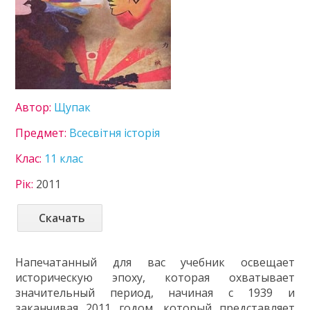
Географія
Геометрія
Економіка
Зарубіжна література
Захист вітчизни
Інформатика
Автор:
Щупак
Іспанська мова
Історія України
Предмет:
Всесвітня історія
Література
Клас:
11 клас
Математика
Мови нац. меншин
Рік:
2011
Німецька мова
Правознавство
Скачать
Українська література
Українська мова
Напечатанный для вас учебник освещает
Фізика
историческую эпоху, которая охватывает
Французька мова
значительный период, начиная с 1939 и
Хімія
заканчивая 2011 годом, который представляет