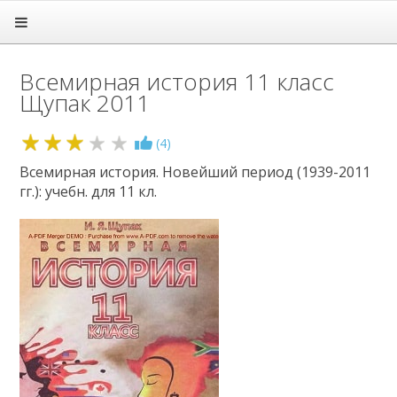
Головна
Підручники
Всемирная история 11 класс
1 клас
Щупак 2011
2 клас
3 клас
4 клас
2.9
(
4
)
5 клас
Всемирная история. Новейший период (1939-2011
6 клас
гг.): учебн. для 11 кл.
7 клас
8 клас
9 клас
10 клас
11 клас
Алгебра
Англійська мова
Астрономія
Біологія
Всесвітня історія