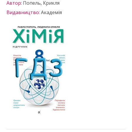
Автор:
Попель, Крикля
Видавництво:
Академія