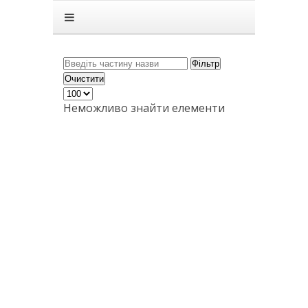
Головна
Підручники
ГДЗ
Фільтр
Очистити
Статті
Неможливо знайти елементи
Зв'язок
Політика