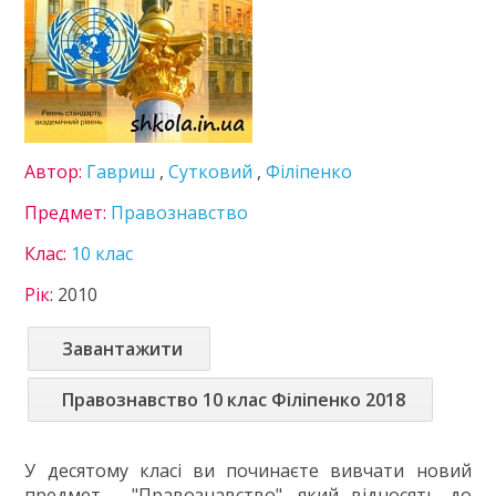
Громадянська освіта
Економіка
Зарубіжна література
Захист України
Інформатика
Іспанська мова
Автор:
Гавриш
,
Сутковий
,
Філіпенко
Історія України
Література
Предмет:
Правознавство
Математика
Клас:
10 клас
Мистецтво
Мови нац. меншин
Рік:
2010
Німецька мова
Правознавство
Завантажити
Технології
Українська література
Правознавство 10 клас Філіпенко 2018
Українська мова
Фізика
У десятому класі ви починаєте вивчати новий
Французька мова
предмет - "Правознавство", який відносять до