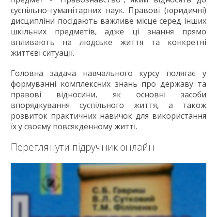
Хімія
суспільно-гуманітарних наук. Правові (юридичні)
11 клас
дисципліни посідають важливе місце серед інших
шкільних предметів, адже ці знання прямо
ГДЗ
впливають на людське життя та конкретні
Статті
життєві ситуації.
Зв'язок
Головна задача навчального курсу полягає у
Політика
формуванні комплексних знань про державу та
правові відносини, як основні засоби
впорядкування суспільного життя, а також
розвиток практичних навичок для використання
їх у своєму повсякденному житті.
Переглянути підручник онлайн