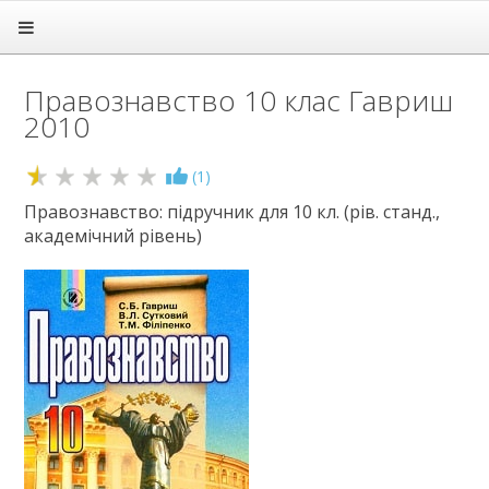
Головна
Підручники
Правознавство 10 клас Гавриш
1 клас
2010
2 клас
3 клас
4 клас
0.5
(
1
)
5 клас
Правознавство: підручник для 10 кл. (рів. станд.,
6 клас
академічний рівень)
7 клас
8 клас
9 клас
10 клас
Алгебра
Англійська мова
Біологія і екологія
Всесвітня історія
Геометрія
Географія