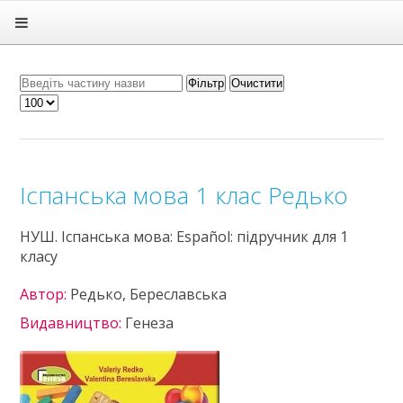
Головна
Підручники
ГДЗ
Фільтр
Очистити
Статті
Зв'язок
Політика
Іспанська мова 1 клас Редько
НУШ. Іспанська мова: Español: підручник для 1
класу
Автор:
Редько, Береславська
Видавництво:
Генеза