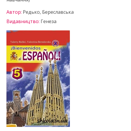
Автор:
Редько, Береславська
Видавництво:
Генеза