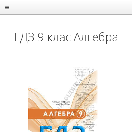
Головна
Підручники
ГДЗ
ГДЗ 9 клас Алгебра
1 клас
2 клас
3 клас
4 клас
5 клас
6 клас
7 клас
8 клас
9 клас
Алгебра
Англійська мова
Біологія
Всесвітня історія
Географія