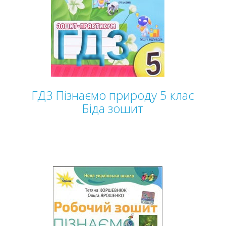
Українська література
6 клас
7 клас
8 клас
9 клас
10 клас
11 клас
ГДЗ Пізнаємо природу 5 клас
Статті
Біда зошит
Зв'язок
Політика