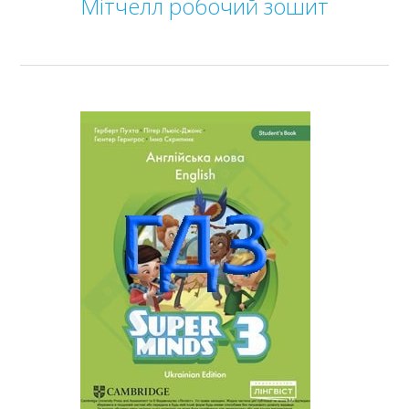
Мітчелл робочий зошит