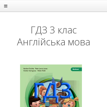
Головна
Підручники
ГДЗ
ГДЗ 3 клас
1 клас
2 клас
Англійська мова
3 клас
Англійська мова
Математика
Українська мова
Я досліджую світ
4 клас
5 клас
6 клас
7 клас
8 клас
9 клас
10 клас