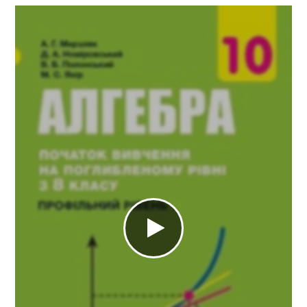
Хімія
11 клас
ГДЗ
Статті
Зв'язок
Політика