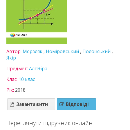
Громадянська освіта
Економіка
Зарубіжна література
Захист України
Інформатика
Іспанська мова
Історія України
Автор:
Мерзляк
,
Номіровський
,
Полонський
,
Література
Якір
Математика
Предмет:
Алгебра
Мистецтво
Мови нац. меншин
Клас:
10 клас
Німецька мова
Рік:
2018
Правознавство
Технології
Українська література
Завантажити
Відповіді
Українська мова
Фізика
Переглянути підручник онлайн
Французька мова