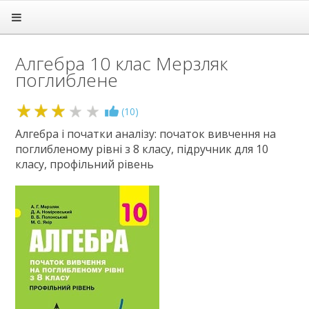
Головна
Підручники
Алгебра 10 клас Мерзляк
1 клас
поглиблене
2 клас
3 клас
4 клас
3
(
10
)
5 клас
Алгебра і початки аналізу: початок вивчення на
6 клас
поглибленому рівні з 8 класу, підручник для 10
7 клас
класу, профільний рівень
8 клас
9 клас
10 клас
Алгебра
Англійська мова
Біологія і екологія
Всесвітня історія
Геометрія
Географія