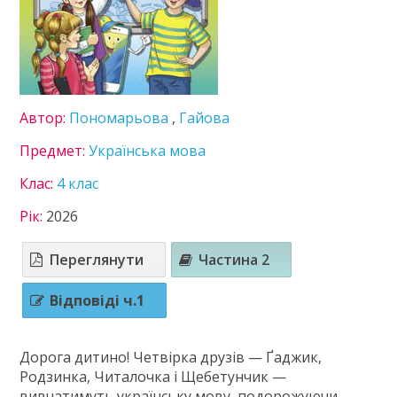
5 клас
6 клас
7 клас
8 клас
9 клас
Автор:
Пономарьова
,
Гайова
10 клас
11 клас
Предмет:
Українська мова
ГДЗ
Клас:
4 клас
Статті
Рік:
2026
Зв'язок
Переглянути
Частина 2
Політика
Відповіді ч.1
Дорога дитино! Четвірка друзів — Ґаджик,
Родзинка, Читалочка і Щебетунчик —
вивчатимуть українську мову, подорожуючи