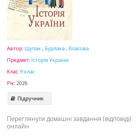
Геометрія
Зарубіжна література
Інформатика
Історія України
Математика
Німецька мова
Правознавство
Автор:
Щупак
,
Бурлака
,
Власова
Здоров’я
Предмет:
Історія України
Українська література
Українська мова
Клас:
9 клас
Фізика
Рік:
2026
Хімія
10 клас
Підручник
11 клас
Статті
Переглянути домашні завдання (відповіді)
Зв'язок
онлайн
Політика