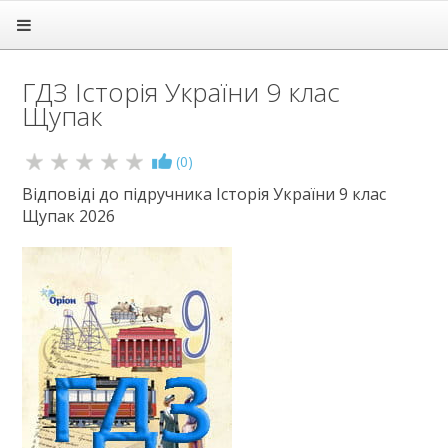
Головна
Підручники
ГДЗ Історія України 9 клас
ГДЗ
Щупак
1 клас
2 клас
(
0
)
3 клас
4 клас
Відповіді до підручника Історія України 9 клас
Щупак 2026
5 клас
6 клас
7 клас
8 клас
9 клас
Алгебра
Англійська мова
Біологія
Всесвітня історія
Географія