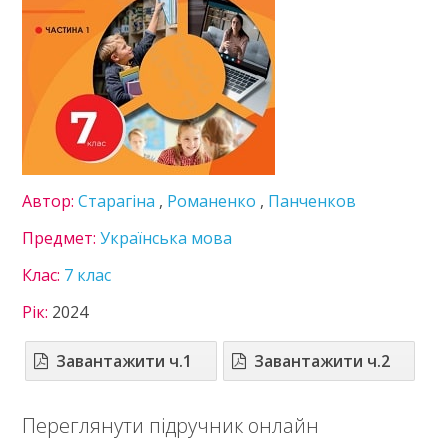
Інформатика
Іспанська мова
Історія України
Література
Математика
Мистецтво
Мови нац. меншин
Німецька мова
Автор:
Старагіна
,
Романенко
,
Панченков
Технології
Предмет:
Українська мова
Українська література
Українська мова
Клас:
7 клас
Фізика
Французька мова
Рік:
2024
Хімія
8 клас
Завантажити ч.1
Завантажити ч.2
9 клас
10 клас
Переглянути підручник онлайн
11 клас