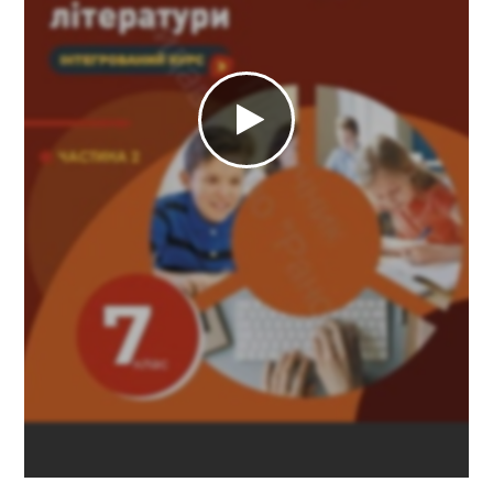
https://e.issuu.com/embed.html?d=ukrmova-ukrlit-ta-