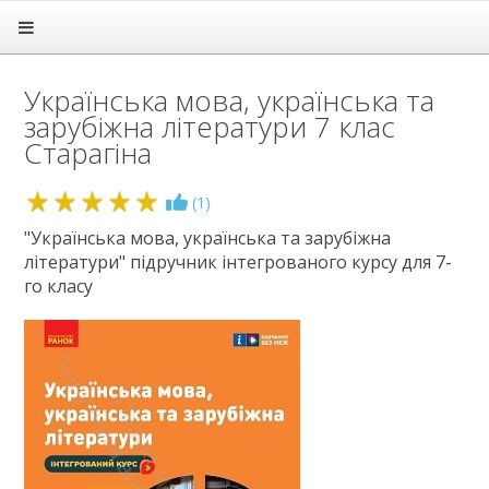
Головна
Підручники
Українська мова, українська та
1 клас
зарубіжна літератури 7 клас
2 клас
Старагіна
3 клас
4 клас
5 клас
5
(
1
)
6 клас
"Українська мова, українська та зарубіжна
7 клас
літератури" підручник інтегрованого курсу для 7-
Алгебра
го класу
Англійська мова
Біологія
Всесвітня історія
Географія
Геометрія
Громадянська освіта
Зарубіжна література
Здоров'я