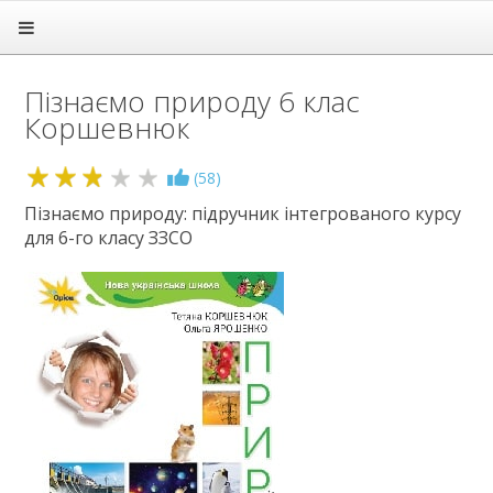
Головна
Підручники
Пізнаємо природу 6 клас
1 клас
Коршевнюк
2 клас
3 клас
4 клас
2.8
(
58
)
5 клас
Пізнаємо природу: підручник інтегрованого курсу
6 клас
для 6-го класу ЗЗСО
Англійська мова
Біологія
Географія
Громадянська освіта
Етика
Зарубіжна література
Здоров'я
Інформатика
Історія
Культура добросусідства