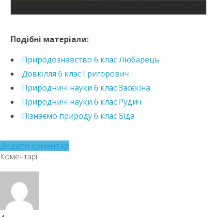
https://e.issuu.com/embed.html?d=piznaiemo-
pryrodu-6-klas-korshevniuk-
Подібні матеріали:
2023&pageLayout=singlePage&u=kreidaros
Природознавство 6 клас Любарець
Довкілля 6 клас Григорович
Природничі науки 6 клас Засєкіна
Природничі науки 6 клас Рудич
Пізнаємо природу 6 клас Біда
Додати коментар
Коментарі