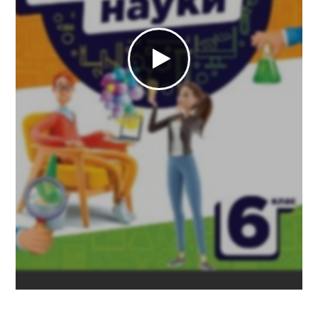
https://e.issuu.com/embed.html?d=pryrodnychi-
nauky-6-klas-zasekina-