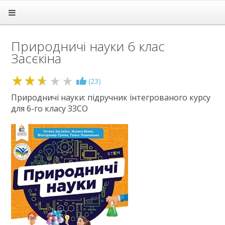
Головна
Підручники
Природничі науки 6 клас
1 клас
Засєкіна
2 клас
3 клас
4 клас
2.6
(
23
)
5 клас
Природничі науки: підручник інтегрованого курсу
6 клас
для 6-го класу ЗЗСО
Англійська мова
Біологія
Географія
Громадянська освіта
Етика
Зарубіжна література
Здоров'я
Інформатика
Історія
Культура добросусідства