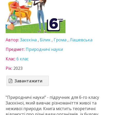
Література
Математика
Мистецтво
Мови нац. меншин
Німецька мова
Пізнаємо природу
Автор:
Засєкіна
,
Білик
,
Грома
,
Лашевська
Технології
Українська література
Предмет:
Природничі науки
Українська мова
Клас:
6 клас
Французька мова
7 клас
Рік:
2023
8 клас
9 клас
Завантажити
10 клас
11 клас
"Природничі науки" - підручник для 6-го класу
ГДЗ
Засєкіної, який вивчає різноманіття живої та
неживої природи. Книга містить теоретичні
Статті
відомості про різні види організмів, їх будову,