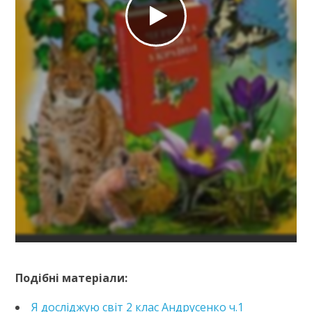
https://e.issuu.com/embed.html?d=pryrodoznavstvo-
2-klas-gilberg&pageLayout=singlePage&u=kreidaros
Подібні матеріали:
Я досліджую світ 2 клас Андрусенко ч.1