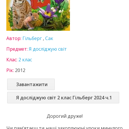
8 клас
9 клас
10 клас
11 клас
ГДЗ
Автор:
Гільберг
,
Сак
Статті
Предмет:
Я досліджую світ
Зв'язок
Клас:
2 клас
Політика
Рік:
2012
Завантажити
Я досліджую світ 2 клас Гільберг 2024 ч.1
Дорогий друже!
Чи пам'ятаєш ти наші захоплюючі уроки минулого