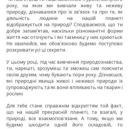
року, на яких ми вивчали живу та неживу
природу, дізнавалися про їх зв'язок та про те, як
діяльність людини на нашій планеті
відображується на природі? Сподіваємося, що ти
добре запам'ятав, наскільки різноманітні форми
життя нас оточують і які таємниці у них криються.
Не хвилюйся, ми обов'язково будемо поступово
розкривати усі ці секрети.
У цьому році, під час вивчення природознавства,
ти, нарешті, зрозумієш та зможеш сам пояснити
своїм друзям, чому бувають пори року. Дізнаєшся,
які природні явища живої і неживої природи їх
супроводжують та як вони впливають на тварин і
рослин.
Для тебе стане справжнім відкриттям той факт,
що на нашій прекрасній планеті, та взагалі, у
природі, все взаємопов'язане. А тому, якщо ми
будемо шкодити одній його складовій, то