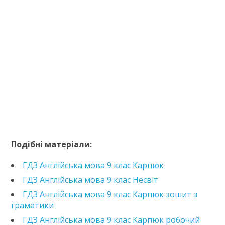
https://e.issuu.com/embed.html?d=hdz-anglijska-9-
klas-karpjuk-zbirnyk-kontrolnykh-
Подібні матеріали:
r&pageLayout=singlePage&u=kreidaros
ГДЗ Англійська мова 9 клас Карпюк
ГДЗ Англійська мова 9 клас Несвіт
ГДЗ Англійська мова 9 клас Карпюк зошит з
граматики
ГДЗ Англійська мова 9 клас Карпюк робочий