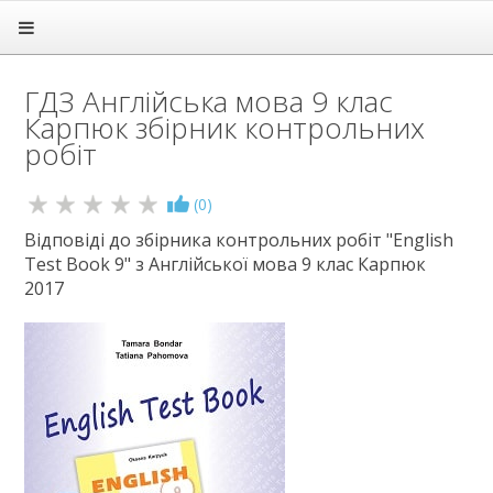
Головна
Підручники
ГДЗ Англійська мова 9 клас
ГДЗ
Карпюк збірник контрольних
1 клас
робіт
2 клас
3 клас
(
0
)
4 клас
5 клас
Відповіді до збірника контрольних робіт "English
Test Book 9" з Англійської мова 9 клас Карпюк
6 клас
2017
7 клас
8 клас
9 клас
Алгебра
Англійська мова
Біологія
Всесвітня історія
Географія