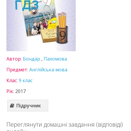
Геометрія
Зарубіжна література
Інформатика
Історія України
Математика
Німецька мова
Правознавство
Здоров’я
Автор:
Бондар
,
Пахомова
Українська література
Українська мова
Предмет:
Англійська мова
Фізика
Хімія
Клас:
9 клас
10 клас
Рік:
2017
11 клас
Статті
Підручник
Зв'язок
Переглянути домашні завдання (відповіді)
Політика