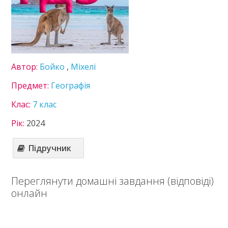
Здоров’я
Інформатика
Історія України
Математика
Німецька мова
Українська література
Автор:
Бойко
,
Міхелі
Українська мова
Предмет:
Географія
Фізика
Хімія
Клас:
7 клас
8 клас
Рік:
2024
9 клас
10 клас
Підручник
11 клас
Статті
Переглянути домашні завдання (відповіді)
Зв'язок
онлайн
Політика