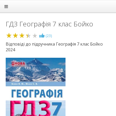
Головна
Підручники
ГДЗ Географія 7 клас Бойко
ГДЗ
1 клас
3.4
(
23
)
2 клас
3 клас
Відповіді до підручника Географія 7 клас Бойко
2024
4 клас
5 клас
6 клас
7 клас
Алгебра
Англійська мова
Біологія
Всесвітня історія
Географія
Геометрія
Зарубіжна література