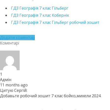
https://e.issuu.com/embed.html?
ГДЗ Географія 7 клас Гільберг
d=_7_2020&pageLayout=singlePage&u=kreidaros
ГДЗ Географія 7 клас Кобернік
ГДЗ Географія 7 клас Гільберг робочий зошит
Додати коментар
Коментарі
1
Адмін
11 months ago
Цитую Сергій:
Добавьте робочий зошит 7 клас бойко,михели 2024